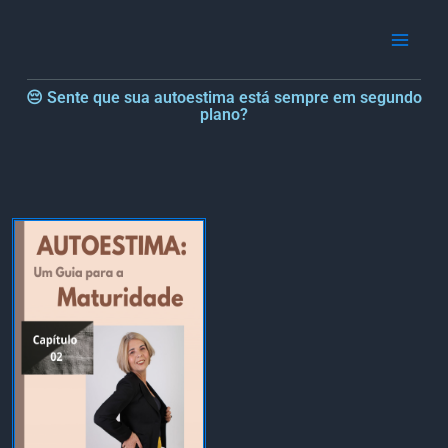
Ir
para
o
conteúdo
😔 Sente que sua autoestima está sempre em segundo
plano?