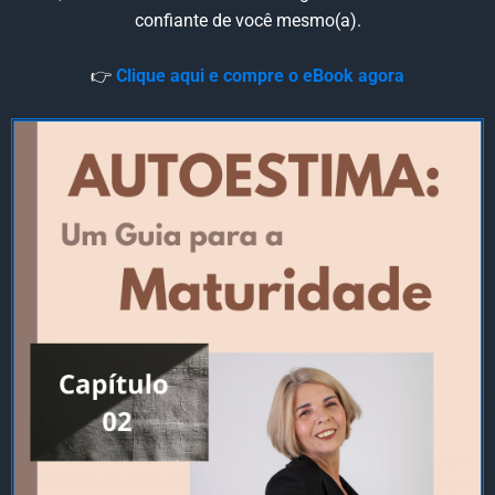
confiante de você mesmo(a).
👉
Clique aqui e compre o eBook agora